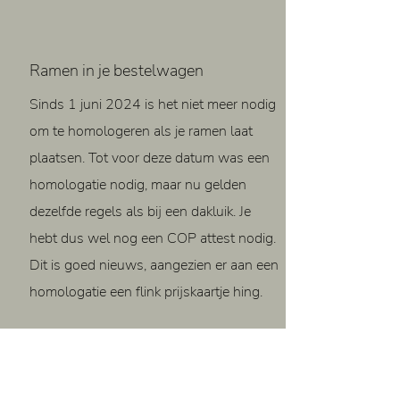
Ramen in je bestelwagen
Sinds 1 juni 2024 is het niet meer nodig
om te homologeren als je ramen laat
plaatsen. Tot voor deze datum was een
homologatie nodig, maar nu gelden
dezelfde regels als bij een dakluik. Je
hebt dus wel nog een COP attest nodig.
Dit is goed nieuws, aangezien er aan een
homologatie een flink prijskaartje hing.
Lichte vracht of kampeerwagen