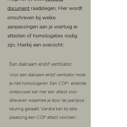
document
raadplegen. Hier wordt
omschreven bij welke
aanpassingen aan je voertuig er
attesten of homologaties nodig
zijn. Hierbij een overzicht:
Een dakraam en/of ventilator
Voor een dakraam en/of ventilator moet
je niet homologeren. Een COP- erkende
ombouwer kan hier een attest voor
afleveren waarmee je door de jaarlijkse
keuring geraakt. Vandra kan bij elke
plaatsing een COP attest voorzien.